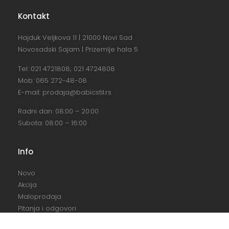
Kontakt
Hajduk Veljkova 11 | 21000 Novi Sad
Novosadski Sajam | Prizemlje hala 5
Tel:
021 4721808
;
021 4724808
Mob:
065 272-48-08
E-mail:
prodaja@babicstil.rs
Radni dan: 08:00 – 20:00
Subota: 08:00 – 16:00
Info
Novo
Akcija
Maloprodaja
Pitanja i odgovori
Uslovi plaćanja, isporuke i montaže