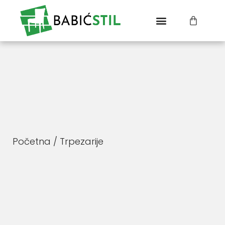
Početna
/ Trpezarije