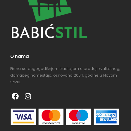
O nama
Firma sa dugogodišnjom tradicijom u prodaji kvalitetnog,
domaćeg nameštaja, osnovana 2004. godine u Novom
Sadu.