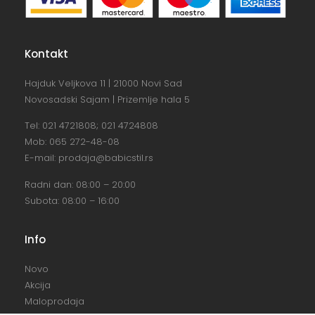
Kontakt
Hajduk Veljkova 11 | 21000 Novi Sad
Novosadski Sajam | Prizemlje hala 5
Tel:
021 4721808
;
021 4724808
Mob:
065 272-48-08
E-mail:
prodaja@babicstil.rs
Radni dan: 08:00 – 20:00
Subota: 08:00 – 16:00
Info
Novo
Akcija
Maloprodaja