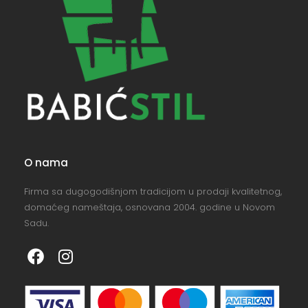
O nama
Firma sa dugogodišnjom tradicijom u prodaji kvalitetnog,
domaćeg nameštaja, osnovana 2004. godine u Novom
Sadu.