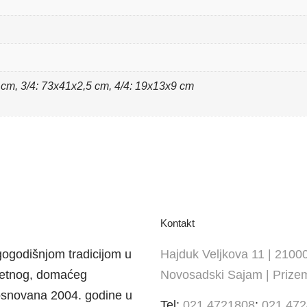
 cm, 3/4: 73x41x2,5 cm, 4/4: 19x13x9 cm
Kontakt
ogodišnjom tradicijom u
Hajduk Veljkova 11 | 2100
itetnog, domaćeg
Novosadski Sajam | Prizem
osnovana 2004. godine u
Tel:
021 4721808
;
021 47