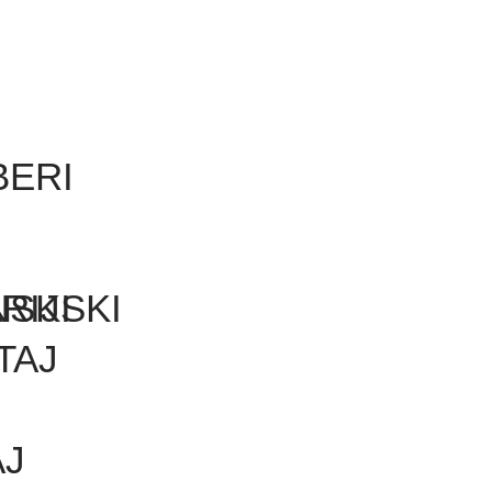
I
ERI
RIJSKI
SKI
TAJ
AJ