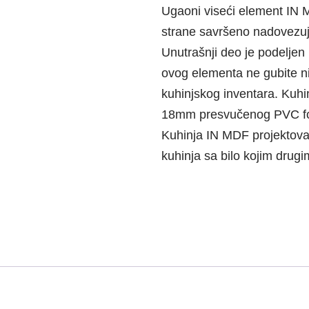
Ugaoni viseći element IN M
strane savršeno nadovezuje
Unutrašnji deo je podeljen
ovog elementa ne gubite ni
kuhinjskog inventara. Kuh
18mm presvučenog PVC fo
Kuhinja IN MDF projektov
kuhinja sa bilo kojim dru
Pozovite nas