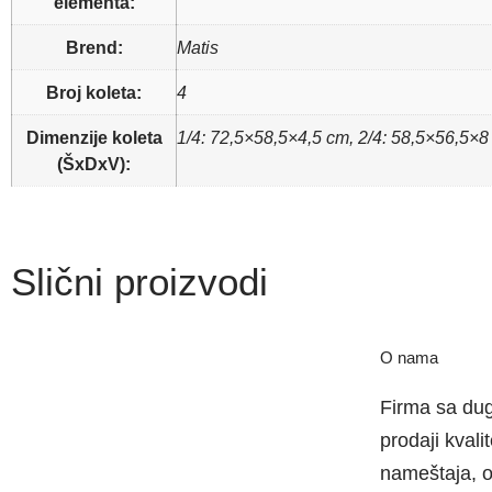
elementa:
Brend:
Matis
Broj koleta:
4
Dimenzije koleta
1/4: 72,5×58,5×4,5 cm, 2/4: 58,5×56,5×8
(ŠxDxV):
Slični proizvodi
O nama
Firma sa dug
prodaji kval
nameštaja, 