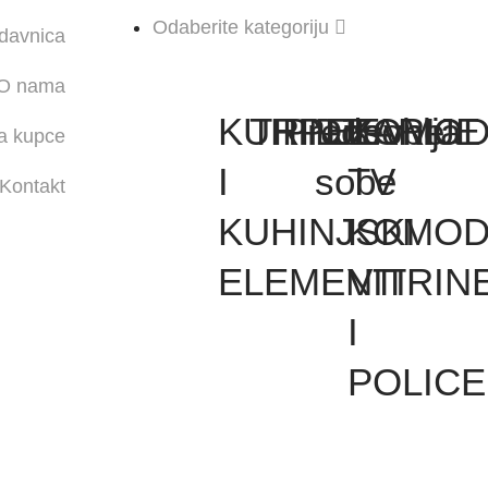
Odaberite kategoriju
0.00
RS
davnica
0
O nama
KUHINJE
TRPEZARIJE
Predsoblja
Dnevne
KOMOD
a kupce
I
sobe
TV
Kontakt
KUHINJSKI
KOMOD
ELEMENTI
VITRIN
I
POLICE