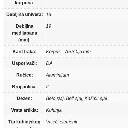
korpusa:
Debljina univera:
18
Debljina
19
medijapana
(mm):
Kant traka:
Korpus – ABS 0,5 mm
Usporivači:
DA
Ručice:
Aluminijum
Broj polica:
2
Dezen:
Belo sjaj, Bež sjaj, Kašmir sjaj
Vrsta artikla:
Kuhinja
Tip kuhinjskog
Viseći elementi