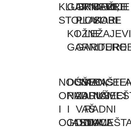
KLUB
GARNITURE
ORMARI,
KREVETI
DEČIJE
STOLOVI
I
PLAKARI
I
SOBE
KOŽNE
I
LEŽAJEV
GARNITURE
GARDEROB
NOĆNI
DUŠECI,
SVE
KANCELA
BAŠTEN
ORMARIĆI
NADDUŠECI
ZA
I
NAMEŠ
I
I
VAŠ
RADNI
OGLEDALA
JASTUCI
DOM
NAMEŠT