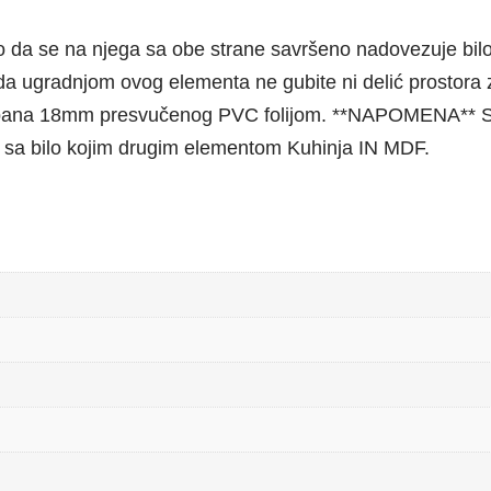
 da se na njega sa obe strane savršeno nadovezuje bilo 
da ugradnjom ovog elementa ne gubite ni delić prostora 
apana 18mm presvučenog PVC folijom. **NAPOMENA** Svi
 sa bilo kojim drugim elementom Kuhinja IN MDF.