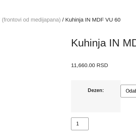
(frontovi od medijapana)
/ Kuhinja IN MDF VU 60
Kuhinja IN M
11,660.00
RSD
Dezen:
Dodaj u korpu