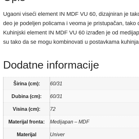
Ugaoni viseći element IN MDF VU 60, dizajniran je tako
deo je podeljen policama i veoma je pristupačan, tako 
Kuhinjski element IN MDF VU 60 izrađen je od medij
su tako da se mogu kombinovati u postavkama kuhinja
Dodatne informacije
Širina (cm):
60/31
Dubina (cm):
60/31
Visina (cm):
72
Materijal fronta:
Medijapan – MDF
Materijal
Univer