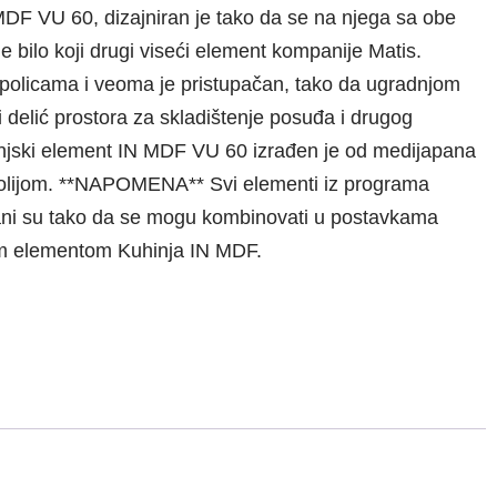
DF VU 60, dizajniran je tako da se na njega sa obe
 bilo koji drugi viseći element kompanije Matis.
 policama i veoma je pristupačan, tako da ugradnjom
 delić prostora za skladištenje posuđa i drugog
injski element IN MDF VU 60 izrađen je od medijapana
lijom. **NAPOMENA** Svi elementi iz programa
ani su tako da se mogu kombinovati u postavkama
gim elementom Kuhinja IN MDF.