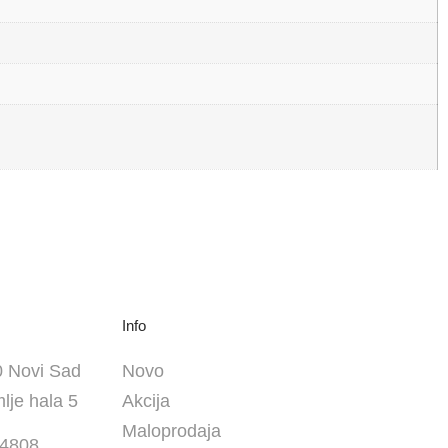
Info
0 Novi Sad
Novo
lje hala 5
Akcija
Maloprodaja
24808