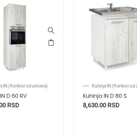
e IN (frontovi od univera)
Kuhinje IN (frontovi od 
 IN D 60 RV
Kuhinja IN D 80 S
.00
RSD
8,630.00
RSD