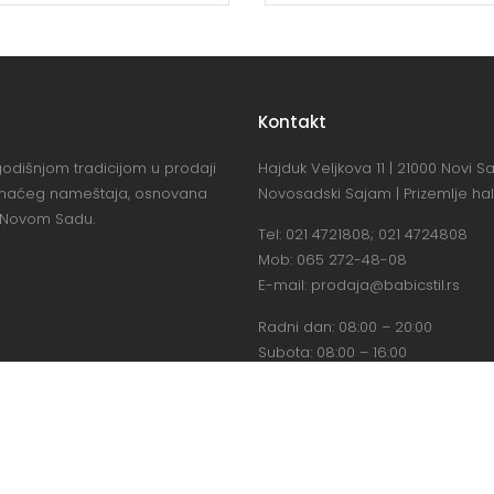
Kontakt
odišnjom tradicijom u prodaji
Hajduk Veljkova 11 | 21000 Novi S
omaćeg nameštaja, osnovana
Novosadski Sajam | Prizemlje ha
 Novom Sadu.
Tel:
021 4721808
;
021 4724808
Mob:
065 272-48-08
E-mail:
prodaja@babicstil.rs
Radni dan: 08:00 – 20:00
Subota: 08:00 – 16:00