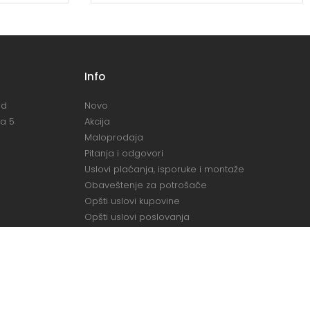
Info
ad
Novo
la 5
Akcija
Maloprodaja
Pitanja i odgovori
Uslovi plaćanja, isporuke i montaže
Obaveštenje za potrošače
Opšti uslovi kupovine
Opšti uslovi poslovanja
Izjava o odustanku od ugovora zaključenog na
daljinu ili izvan poslovnih prostorija