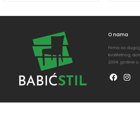
O nama
Firma sa dugog
kvalitetnog, d
2004. godine u