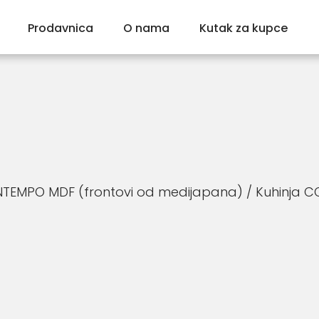
Prodavnica
O nama
Kutak za kupce
NTEMPO MDF (frontovi od medijapana)
/ Kuhinja 